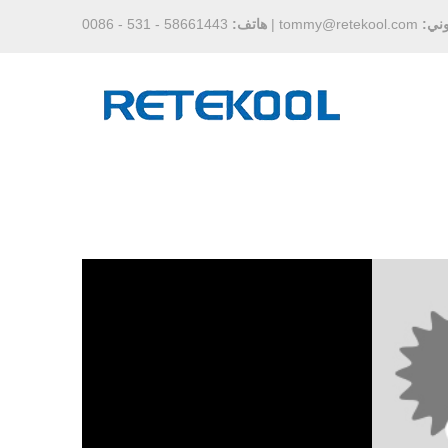
وني:
tommy@retekool.com
|
هاتف:
58661443 - 531 - 0086