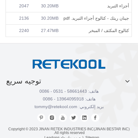
أجزاء التبريد
30.20MB
2047
جينان ريتك - كتالوج أجزاء التبريد. pdf
30.20MB
2136
كتالوج المكثف / المبخر
27.47MB
2240
توجيه سريع
هاتف: 58661443 - 0531 - 0086
هاتف: 13964095918 - 0086
بريد إلكتروني:
tommy@retekool.com
Copyright © 2023 JINAN RETEK INDUSTRIES INC(JINAN BESTAR INC)
All rights reserved.
Sitemap
\ صمم بواسطة
Leadong