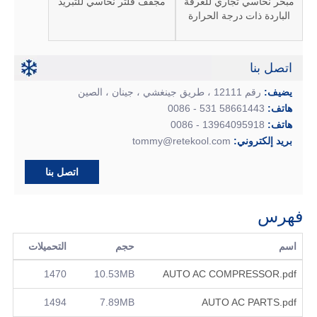
مبخر نحاسي تجاري للغرفة
مجفف فلتر نحاسي للتبريد
الباردة ذات درجة الحرارة
المنخفضة
اتصل بنا
يضيف:
رقم 12111 ، طريق جينغشي ، جينان ، الصين
هاتف:
58661443 531 - 0086
هاتف:
13964095918 - 0086
بريد إلكتروني:
tommy@retekool.com
اتصل بنا
فهرس
اسم
حجم
التحميلات
1470
10.53MB
AUTO AC COMPRESSOR.pdf
1494
7.89MB
AUTO AC PARTS.pdf