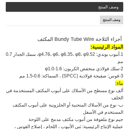
وصف المنتج
وصف المنتج
أجزاء الثلاجة Bundy Tube Wire المكثف
المواد الرئيسية:
1.أنبوب بوندي: φ4.76، φ6، φ6.35، φ8، φ9.52، ​​سمك الجدار 0.7
مم
2-سلك فولاذي منخفض الكربون: φ1.0-1.6
3-قوس: صفيحة فولاذية (SPCC) ، السماكة: 0.6-1.5 مم
بناء:
ألف نوع مسطح من الأسلاك على أنبوب المكثف المستخدمة في
الخلف
ب- نوع من الأسلاك المنحنية أو الحلزونية على أنبوب المكثف
المستخدم في الأسفل
جيم نوع ملفوفة من أنبوب مكثف مدمج على اللوحة
عملية الإنتاج الرئيسية: ثني الأنبوب ، اللحام ، إصلاح القوس ،