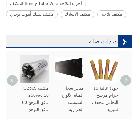
أجزاء الثلاجة Bundy Tube Wire المكثف
مكثف ثلاجة
مكثف الأسلاك
مكثف سلك أنبوب بوندي
منتجات ذات صله
فة
جودة عالية 15
مبخر سخان
مكثف CBb65
جرام مرشح
المياه الألواح
250vac 10
1185
النحاس مجفف
الشمسية
فائق التوهج 60
للتبريد
الحرارية
فائق التوهج