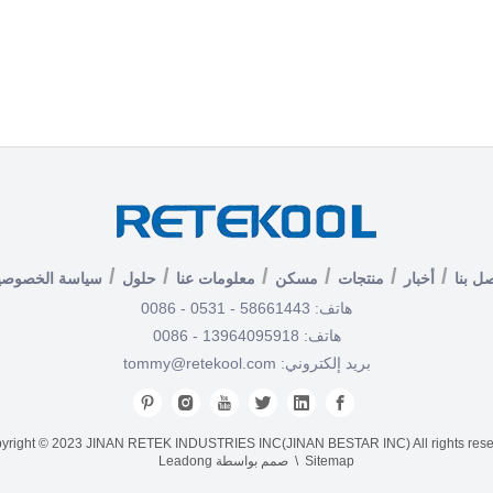
/
/
/
/
/
/
صل بنا
أخبار
منتجات
مسكن
معلومات عنا
حلول
سياسة الخصوصي
هاتف: 58661443 - 0531 - 0086
هاتف: 13964095918 - 0086
بريد إلكتروني:
tommy@retekool.com
yright © 2023 JINAN RETEK INDUSTRIES INC(JINAN BESTAR INC) All rights rese
Sitemap
\ صمم بواسطة
Leadong