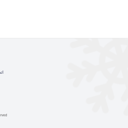
ات
rved.