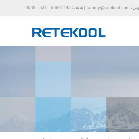
وني:
tommy@retekool.com
|
هاتف:
58661443 - 531 - 0086