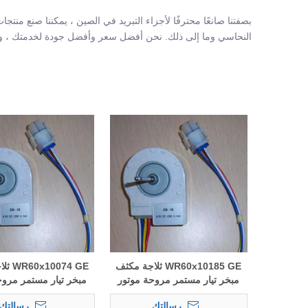
بصفتنا صانعًا محترفًا لأجزاء التبريد في الصين ، يمكننا صنع منت
النحاسي وما إلى ذلك. نحن أفضل سعر وأفضل جودة لخدمتك ، ونح
WR60x10185 GE ثلاجة مكثف
074 GE
مبخر تيار مستمر مروحة موتور
مبخر تيار مستمر مروح
رسالتك
رسالتك