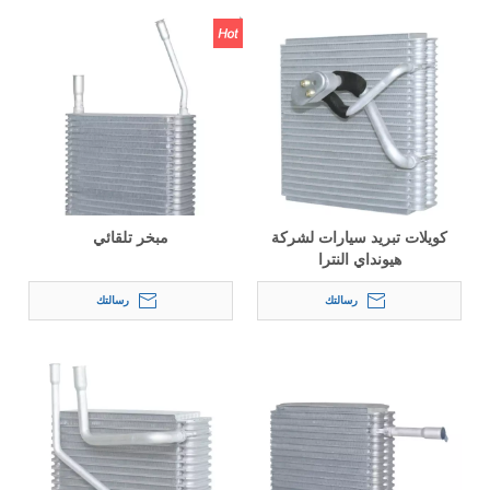
كويلات تبريد سيارات لشركة
مبخر تلقائي
هيونداي النترا
رسالتك
رسالتك