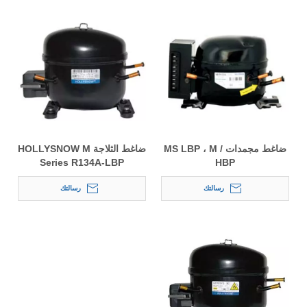
ضاغط مجمدات MS LBP ، M /
ضاغط الثلاجة HOLLYSNOW M
Series R134A-LBP
HBP
رسالتك
رسالتك