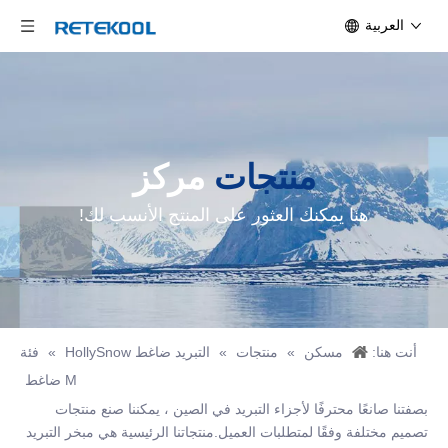
العربية
منتجات
مركز
هنا يمكنك العثور على المنتج الأنسب لك!
أنت هنا:
مسكن
»
منتجات
»
التبريد ضاغط HollySnow
»
فئة
M ضاغط
بصفتنا صانعًا محترفًا لأجزاء التبريد في الصين ، يمكننا صنع منتجات
تصميم مختلفة وفقًا لمتطلبات العميل.منتجاتنا الرئيسية هي مبخر التبريد