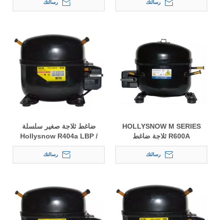
رسالتك
رسالتك
HOLLYSNOW M SERIES
ضاغط ثلاجة صغير سلسلة
R600A ثلاجة ضاغط
Hollysnow R404a LBP /
MBP SC
رسالتك
رسالتك