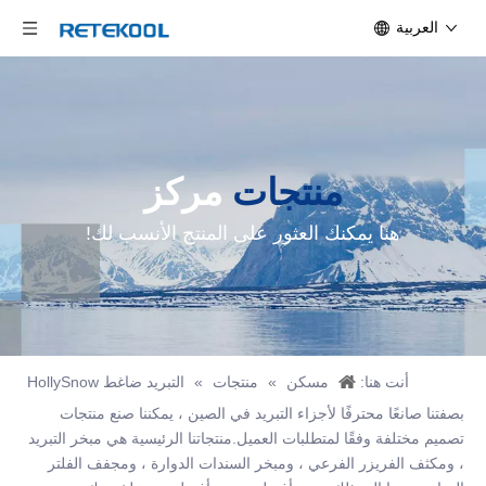
العربية
منتجات
مركز
هنا يمكنك العثور على المنتج الأنسب لك!
أنت هنا:
مسكن
»
منتجات
»
التبريد ضاغط HollySnow
بصفتنا صانعًا محترفًا لأجزاء التبريد في الصين ، يمكننا صنع منتجات
تصميم مختلفة وفقًا لمتطلبات العميل.منتجاتنا الرئيسية هي مبخر التبريد
، ومكثف الفريزر الفرعي ، ومبخر السندات الدوارة ، ومجفف الفلتر