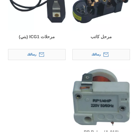
مرحل كاتب
مرحلات ICG1 (بني)
رسالتك
رسالتك
RP Relay (A-010)